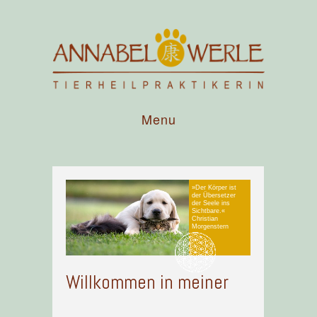
Menu
»Der Körper ist
der Übersetzer
der Seele ins
Sichtbare.«
Christian
Morgenstern
Willkommen in meiner